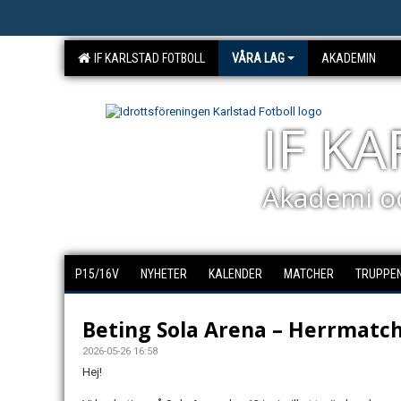
IF KARLSTAD FOTBOLL
VÅRA LAG
AKADEMIN
IF K
Akademi o
P15/16V
NYHETER
KALENDER
MATCHER
TRUPPE
Beting Sola Arena – Herrmatch
2026-05-26 16:58
Hej!