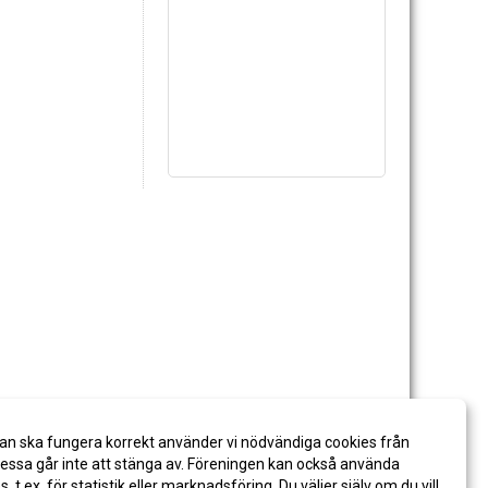
an ska fungera korrekt använder vi nödvändiga cookies från
ssa går inte att stänga av. Föreningen kan också använda
es, t.ex. för statistik eller marknadsföring. Du väljer själv om du vill