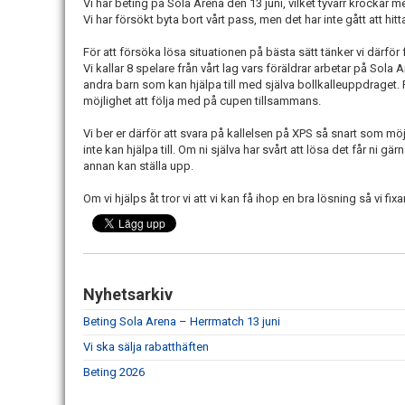
Vi har beting på Sola Arena
den 13 juni
, vilket tyvärr krockar 
Vi har försökt byta bort vårt pass, men det har inte gått att hi
För att försöka lösa situationen på bästa sätt tänker vi därför 
Vi kallar 8 spelare från vårt lag vars föräldrar arbetar på Sol
andra barn som kan hjälpa till med själva bollkalleuppdraget. P
möjlighet att följa med på cupen tillsammans.
Vi ber er därför att svara på kallelsen på XPS så snart som möjli
inte kan hjälpa till. Om ni själva har svårt att lösa det får ni 
annan kan ställa upp.
Om vi hjälps åt tror vi att vi kan få ihop en bra lösning så vi f
Nyhetsarkiv
Beting Sola Arena – Herrmatch 13 juni
Vi ska sälja rabatthäften
Beting 2026