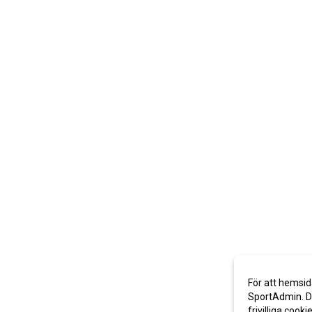
För att hemsid
SportAdmin. De
frivilliga cooki