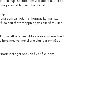
med den cup i Örebro som vi planerar att delta i.
tta något annat lag som kan ta det.
följande:
a Arena som vanligt, men hoppas kunna hitta
å så sätt får förhoppningsvis alla våra killar
gt, så att vi får en bild av vilka som eventuellt
gärna höra med vänner eller släktingar om någon
ixar både betinget och kan åka på cupen!