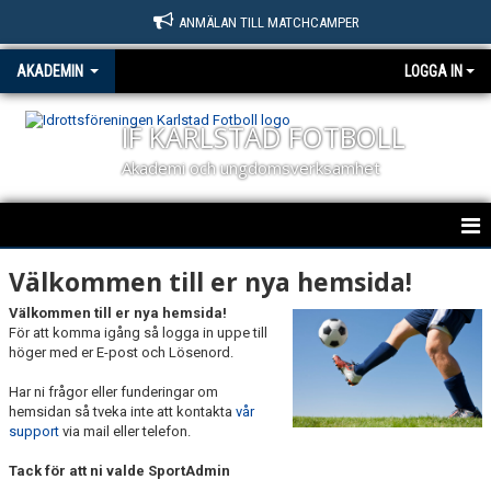
ANMÄLAN TILL MATCHCAMPER
AKADEMIN
LOGGA IN
IF KARLSTAD FOTBOLL
Akademi och ungdomsverksamhet
HEM
Välkommen till er nya hemsida!
Välkommen till er nya hemsida!
NYHETER
För att komma igång så logga in uppe till
höger med er E-post och Lösenord.
KALENDER
Har ni frågor eller funderingar om
REKRYTERING
hemsidan så tveka inte att kontakta
vår
support
via mail eller telefon.
BILDGALLERI
Tack för att ni valde SportAdmin