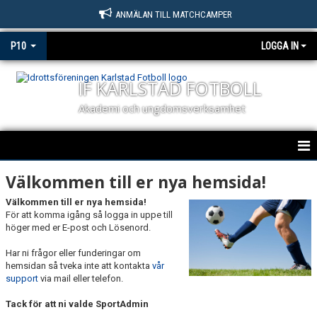
ANMÄLAN TILL MATCHCAMPER
P10
LOGGA IN
IF KARLSTAD FOTBOLL
Akademi och ungdomsverksamhet
HEM
Välkommen till er nya hemsida!
Välkommen till er nya hemsida!
NYHETER
För att komma igång så logga in uppe till
höger med er E-post och Lösenord.
KALENDER
Har ni frågor eller funderingar om
MATCHER
hemsidan så tveka inte att kontakta
vår
support
via mail eller telefon.
TRUPPEN
Tack för att ni valde SportAdmin