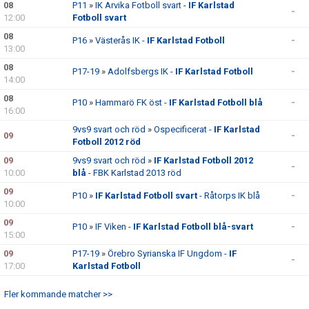
08
P11
»
IK Arvika Fotboll svart -
IF Karlstad
DOKUMENT
-
12:00
Fotboll svart
08
MATCHER
P16
»
Västerås IK -
IF Karlstad Fotboll
-
13:00
08
HEMSIDA SENIOR
P17-19
»
Adolfsbergs IK -
IF Karlstad Fotboll
-
14:00
FÖRENINGSKLÄDER
08
P10
»
Hammarö FK öst -
IF Karlstad Fotboll blå
-
16:00
9vs9 svart och röd
»
Ospecificerat -
IF Karlstad
09
-
Fotboll 2012 röd
09
9vs9 svart och röd
»
IF Karlstad Fotboll 2012
-
10:00
blå
- FBK Karlstad 2013 röd
09
P10
»
IF Karlstad Fotboll svart
- Råtorps IK blå
-
10:00
09
P10
»
IF Viken -
IF Karlstad Fotboll blå-svart
-
15:00
09
P17-19
»
Örebro Syrianska IF Ungdom -
IF
-
17:00
Karlstad Fotboll
Fler kommande matcher >>