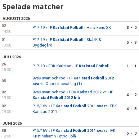
Spelade matcher
AUGUSTI 2026
02
P17-19
»
IF Karlstad Fotboll
- Hanvikens SK
3 - 0
14:00
01
P17-19
»
IF Karlstad Fotboll
- Skå IK &
5 - 3
13:00
Bygdegård
JULI 2026
26
P17-19
»
FBK Karlstad -
IF Karlstad Fotboll
1 - 1
15:00
9vs9 svart och röd
»
IF Karlstad Fotboll 2012
05
-
svart
- Ospecificerat lag (1)
02
9vs9 svart och röd
»
FBK Karlstad 2012 vit -
IF
4 - 2
19:00
Karlstad Fotboll 2012 blå
02
P15/16V
»
IF Karlstad Fotboll 2011 svart
- FBK
4 - 5
19:00
Karlstad 2011
JUNI 2026
30
P15/16V
»
IF Karlstad Fotboll 2011 svart
- IFK
5 - 0
19:00
Kristinehamn Fotboll blå